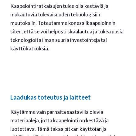
Kaapelointiratkaisujen tulee olla kestäviä ja
mukautuvia tulevaisuuden teknologisiin
muutoksiin. Toteutamme konesalikaapeloinnin
siten, että se voi helposti skaalautua ja tukea uusia
teknologioita ilman suuria investointeja tai
käyttökatkoksia.
Laadukas toteutus ja laitteet
Käytämme vain parhaita saatavilla olevia
materiaaleja, jotta kaapelointi on kestävä ja
luotettava. Tämä takaa pitkän käyttöiän ja