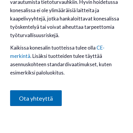
varautumista tietoturvauhkiin. Hyvin hoidetussa
konesalissa ei ole ylimääräisiä laitteita ja
kaapelivyyhtejä, jotka hankaloittavat konesalissa
työskentelyä tai voivat aiheuttaa tarpeettomia
työturvallisuusriskejä.
Kaikissa konesalin tuotteissa tulee olla
CE-
merkintä
. Lisäksi tuotteiden tulee täyttää
asennuskohteen standardivaatimukset, kuten
esimerkiksi paloluokitus.
Ota yhteyttä