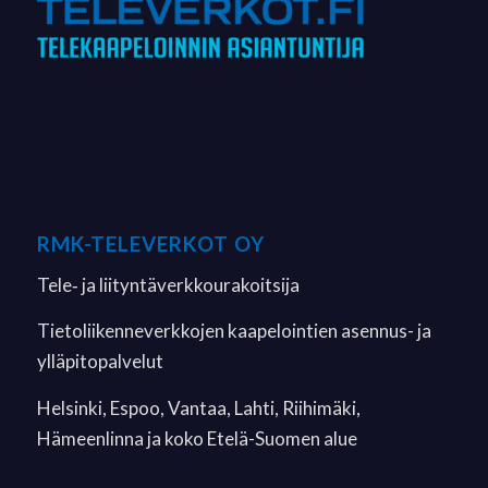
RMK-TELEVERKOT OY
Tele‐ ja liityntäverkkourakoitsija
Tietoliikenneverkkojen kaapelointien asennus- ja
ylläpitopalvelut
Helsinki, Espoo, Vantaa, Lahti, Riihimäki,
Hämeenlinna ja koko Etelä-Suomen alue