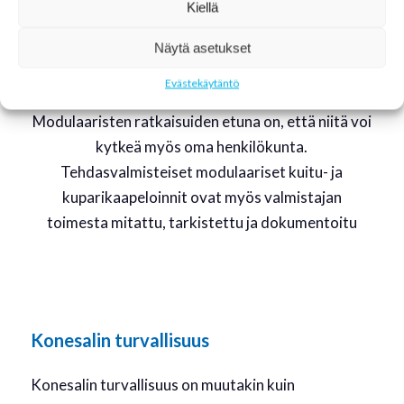
Kiellä
nopeuttavat asennustyötä ja vievät vähemmän
tilaa kuin perinteiset kaapeliasennukset.
Näytä asetukset
Modulaariset ratkaisut voidaan helposti myös
Evästekäytäntö
siirtää, jos myöhemmin tulee tarvetta.
Modulaaristen ratkaisuiden etuna on, että niitä voi
kytkeä myös oma henkilökunta.
Tehdasvalmisteiset modulaariset kuitu- ja
kuparikaapeloinnit ovat myös valmistajan
toimesta mitattu, tarkistettu ja dokumentoitu
Konesalin turvallisuus
Konesalin turvallisuus on muutakin kuin