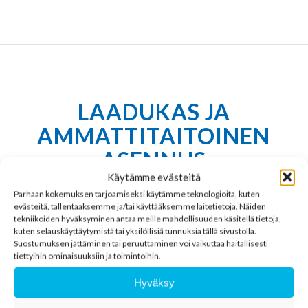
LAADUKAS JA
AMMATTITAITOINEN
ASENNUS
Käytämme evästeitä
Parhaan kokemuksen tarjoamiseksi käytämme teknologioita, kuten
Ammattitaitoiset asentajamme varmistavat, että
evästeitä, tallentaaksemme ja/tai käyttääksemme laitetietoja. Näiden
kaapelointi toteutetaan tarkasti suunnitelmien
tekniikoiden hyväksyminen antaa meille mahdollisuuden käsitellä tietoja,
kuten selauskäyttäytymistä tai yksilöllisiä tunnuksia tällä sivustolla.
mukaisesti. Tämä tarkoittaa, että kaikki kaapelit
Suostumuksen jättäminen tai peruuttaminen voi vaikuttaa haitallisesti
on asennettu oikein ja järjestelmä toimii heti
tiettyihin ominaisuuksiin ja toimintoihin.
ensimmäisestä päivästä lähtien optimaalisesti.
Hyväksy
Modulaariset kuitu- ja kuparikaapeloinnit