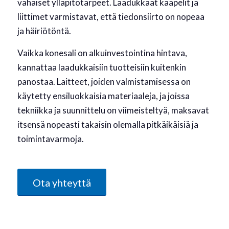
vähäiset ylläpitotarpeet. Laadukkaat kaapelit ja
liittimet varmistavat, että tiedonsiirto on nopeaa
ja häiriötöntä.
Vaikka konesali on alkuinvestointina hintava,
kannattaa laadukkaisiin tuotteisiin kuitenkin
panostaa. Laitteet, joiden valmistamisessa on
käytetty ensiluokkaisia materiaaleja, ja joissa
tekniikka ja suunnittelu on viimeisteltyä, maksavat
itsensä nopeasti takaisin olemalla pitkäikäisiä ja
toimintavarmoja.
Ota yhteyttä