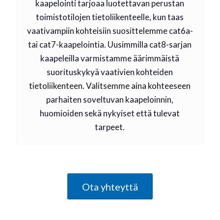
kaapelointi tarjoaa luotettavan perustan
toimistotilojen tietoliikenteelle, kun taas
vaativampiin kohteisiin suosittelemme cat6a-
tai cat7-kaapelointia. Uusimmilla cat8-sarjan
kaapeleilla varmistamme äärimmäistä
suorituskykyä vaativien kohteiden
tietoliikenteen. Valitsemme aina kohteeseen
parhaiten soveltuvan kaapeloinnin,
huomioiden sekä nykyiset että tulevat
tarpeet.
Ota yhteyttä