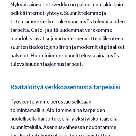
Nykyaikainen tietoverkko on paljon muutakin kuin
pelkkä internet-yhteys. Suunnittelemme ja
toteutamme verkot tukemaan myös tulevaisuuden
tarpeita. Cat6- ja sitä uudemmat verkkomme
mahdollistavat sujuvan videoneuvotteluliikenteen,
suurten tiedostojen siirron ja modernit digitaaliset
palvelut. Huomioimme suunnittelussa aina myös
tulevaisuuden laajennustarpeet.
Räätälöityä verkkoasennusta tarpeisiisi
Työskentelymme perustuu selkeään
toimintamalliin. Aloitamme aina tarpeiden
huolellisella kartoituksella ja yksityiskohtaisella
suunnittelulla. Asennusvaiheessa noudatamme
tarkkaa laatukontrollia, ja työn valmistuttua