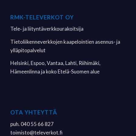
RMK-TELEVERKOT OY
Tele‐ ja liityntäverkkourakoitsija
Tietoliikenneverkkojen kaapelointien asennus- ja
ylläpitopalvelut
Helsinki, Espoo, Vantaa, Lahti, Riihimäki,
Hämeenlinna ja koko Etelä-Suomen alue
OTA YHTEYTTÄ
puh. 040 55 66 827
toimisto
@televerkot.fi