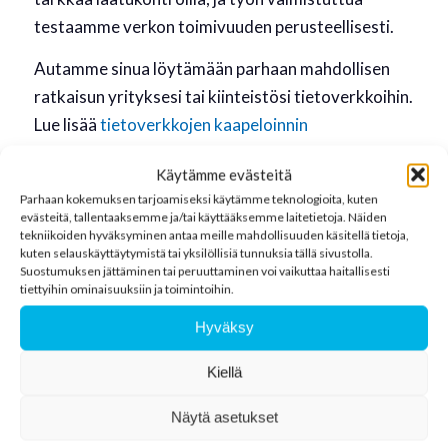
testaamme verkon toimivuuden perusteellisesti.
Autamme sinua löytämään parhaan mahdollisen
ratkaisun yrityksesi tai kiinteistösi tietoverkkoihin.
Lue lisää
tietoverkkojen kaapeloinnin
suunnittelusta
Käytämme evästeitä
Parhaan kokemuksen tarjoamiseksi käytämme teknologioita, kuten
evästeitä, tallentaaksemme ja/tai käyttääksemme laitetietoja. Näiden
tekniikoiden hyväksyminen antaa meille mahdollisuuden käsitellä tietoja,
kuten selauskäyttäytymistä tai yksilöllisiä tunnuksia tällä sivustolla.
Suostumuksen jättäminen tai peruuttaminen voi vaikuttaa haitallisesti
tiettyihin ominaisuuksiin ja toimintoihin.
Hyväksy
MIKSI VALITA RMK-
Kiellä
TELEVERKOT OY?
Näytä asetukset