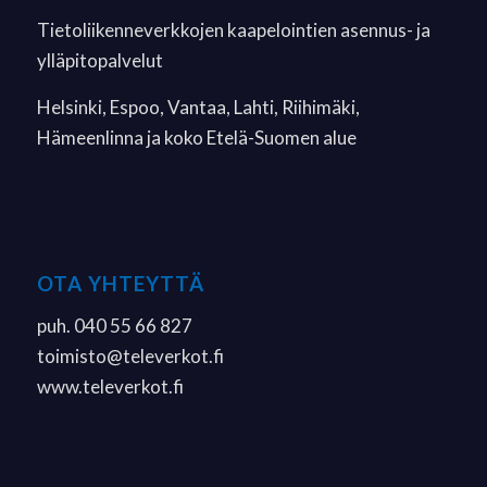
Tietoliikenneverkkojen kaapelointien asennus- ja
ylläpitopalvelut
Helsinki, Espoo, Vantaa, Lahti, Riihimäki,
Hämeenlinna ja koko Etelä-Suomen alue
OTA YHTEYTTÄ
puh. 040 55 66 827
toimisto
@televerkot.fi
www.televerkot.fi