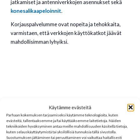
jatkamiset ja antenniverkkojen asennukset sekä
konesalikaapeloinnit
.
Korjauspalvelumme ovat nopeita ja tehokkaita,
varmistaen, että verkkojen käyttökatkot jäävät
mahdollisimman lyhyiksi.
VALOKUITUKAAPELIN
Käytämme evästeitä
HITSAUS
Parhaan kokemuksen tarjoamiseksi käytämme teknologioita, kuten
evästeitä, tallentaaksemme ja/tai käyttääksemme laitetietoja. Näiden
tekniikoiden hyväksyminen antaa meille mahdollisuuden käsitellä tietoja,
RMK Televerkot Oy tarjoaa ammattitaitoista
kuten selauskäyttäytymistä tai yksilöllisiä tunnuksia tällä sivustolla.
Suostumuksen jättäminen tai peruuttaminen voi vaikuttaa haitallisesti