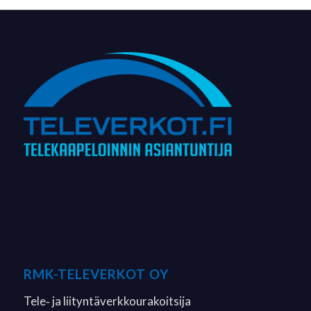
RMK-TELEVERKOT OY
Tele‐ ja liityntäverkkourakoitsija