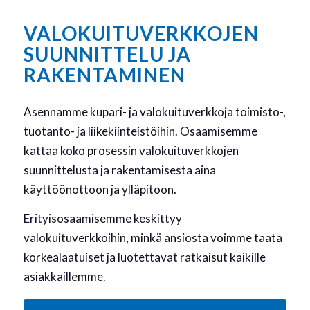
VALOKUITUVERKKOJEN
SUUNNITTELU JA
RAKENTAMINEN
Asennamme kupari- ja valokuituverkkoja toimisto-,
tuotanto- ja liikekiinteistöihin. Osaamisemme
kattaa koko prosessin valokuituverkkojen
suunnittelusta ja rakentamisesta aina
käyttöönottoon ja ylläpitoon.
Erityisosaamisemme keskittyy
valokuituverkkoihin, minkä ansiosta voimme taata
korkealaatuiset ja luotettavat ratkaisut kaikille
asiakkaillemme.