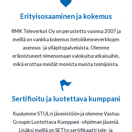
Erityisosaaminen ja kokemus
RMK Televerkot Oy on perustettu vuonna 2007 ja
meillä on vankka kokemus tietoliikenneverkkojen
asennus- ja ylläpitopalveluista. Olemme
erikoistuneet nimenomaan valokuituratkaisuihin,
mikä erottaa meidät monista muista toimijoista.
Sertifioitu ja luotettava kumppani
Kuulumme STUL:n jäsenistöön ja olemme Vastuu
Groupin Luotettava Kumppani -ohjelman jäseniä.
Lisäksi meillä on SETI:n sertifikaatti tele- ja