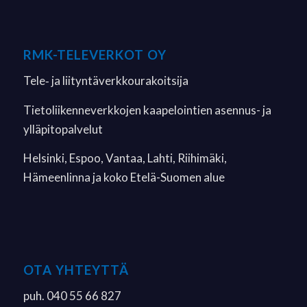
RMK-TELEVERKOT OY
Tele‐ ja liityntäverkkourakoitsija
Tietoliikenneverkkojen kaapelointien asennus- ja
ylläpitopalvelut
Helsinki, Espoo, Vantaa, Lahti, Riihimäki,
Hämeenlinna ja koko Etelä-Suomen alue
OTA YHTEYTTÄ
puh. 040 55 66 827