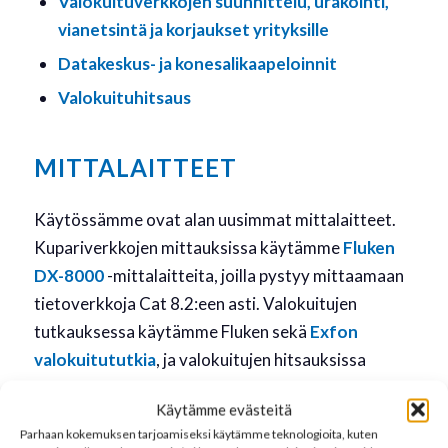
Valokuituverkkojen suunnittelu, urakointi,
vianetsintä ja korjaukset yrityksille
Datakeskus- ja konesalikaapeloinnit
Valokuituhitsaus
MITTALAITTEET
Käytössämme ovat alan uusimmat mittalaitteet.
Kupariverkkojen mittauksissa käytämme
Fluken
DX-8000
-mittalaitteita, joilla pystyy mittaamaan
tietoverkkoja Cat 8.2:een asti. Valokuitujen
tutkauksessa käytämme Fluken sekä
Exfon
valokuitututkia
, ja valokuitujen hitsauksissa
luotamme Fitelin jatkoskoneisiin.
Käytämme evästeitä
Asentamillemme verkoille on mahdollista hakea
Parhaan kokemuksen tarjoamiseksi käytämme teknologioita, kuten