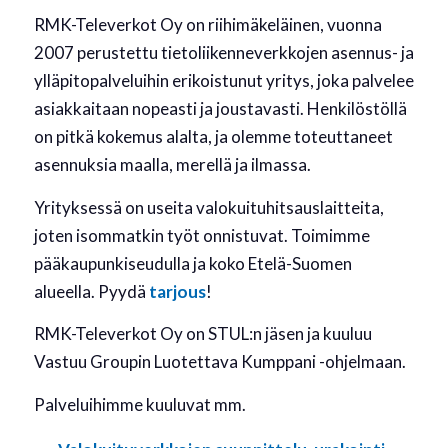
RMK-Televerkot Oy on riihimäkeläinen, vuonna
2007 perustettu tietoliikenneverkkojen asennus- ja
ylläpitopalveluihin erikoistunut yritys, joka palvelee
asiakkaitaan nopeasti ja joustavasti. Henkilöstöllä
on pitkä kokemus alalta, ja olemme toteuttaneet
asennuksia maalla, merellä ja ilmassa.
Yrityksessä on useita valokuituhitsauslaitteita,
joten isommatkin työt onnistuvat. Toimimme
pääkaupunkiseudulla ja koko Etelä-Suomen
alueella. Pyydä
tarjous
!
RMK-Televerkot Oy on STUL:n jäsen ja kuuluu
Vastuu Groupin Luotettava Kumppani -ohjelmaan.
Palveluihimme kuuluvat mm.