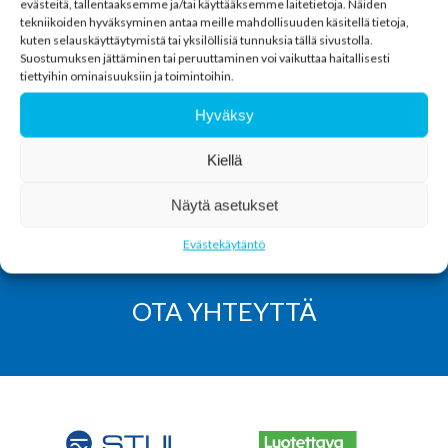
evästeitä, tallentaaksemme ja/tai käyttääksemme laitetietoja. Näiden
kaapelointijärjestelmän valmistajalta jopa 25
tekniikoiden hyväksyminen antaa meille mahdollisuuden käsitellä tietoja,
vuoden järjestelmätakuu. Tämä koskee lähes
kuten selauskäyttäytymistä tai yksilöllisiä tunnuksia tällä sivustolla.
Suostumuksen jättäminen tai peruuttaminen voi vaikuttaa haitallisesti
kaikkia markkinoilla olevia kaapelointijärjestelmiä,
tiettyihin ominaisuuksiin ja toimintoihin.
mm. Eurolan, Excel, Schneider, Gigamedia, Brand-
Hyväksy
Rex/Leviton.
Kiellä
Näytä asetukset
Evästekäytäntö
OTA YHTEYTTÄ